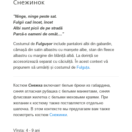
Cнежинок
"Ninge, ninge peste sat.
Fulgii cad încet, încet
Albi sunt picii de pe stradă
Parcă-s oameni de omăt...."
Costumul de
Fulgușor
include pantaloni albi din gabardin,
cămașă din satin albastru cu manșete albe, stan din fleece
albastru cu margine din blăniță albă. La dorință se
accesorizează separat cu căciuliță. În acest context vă
propunem să urmăriți și costumul de
Fulguța
.
Костюм
Снежка
включает белые брюки из габардина,
синяя атласная рубашка с белыми манжетами, синяя
флисовая жилетка с белыми меховыми краями. При
желании к костюму также поставляется отдельно
шапочка. В этом контексте мы предлагаем вам также
посмотреть костюм
Снежинки
.
Vîrsta: 4 - 9 ani