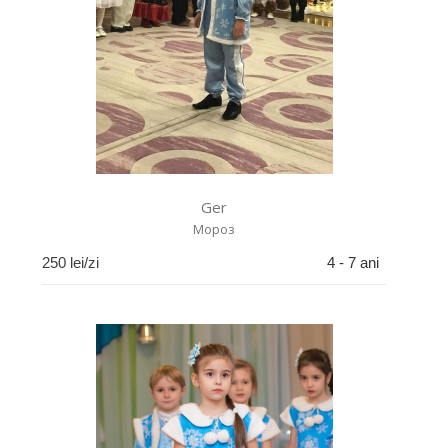
Ger
Мороз
250
lei/zi
4 - 7 ani