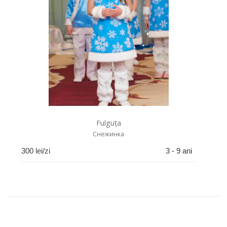
Fulguța
Снежинка
300
lei/zi
3 - 9 ani