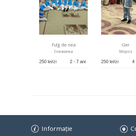
Fulg de nea
Ger
Снежинка
Мороз
250
lei/zi
2 - 7 ani
250
lei/zi
4 
Informație
C