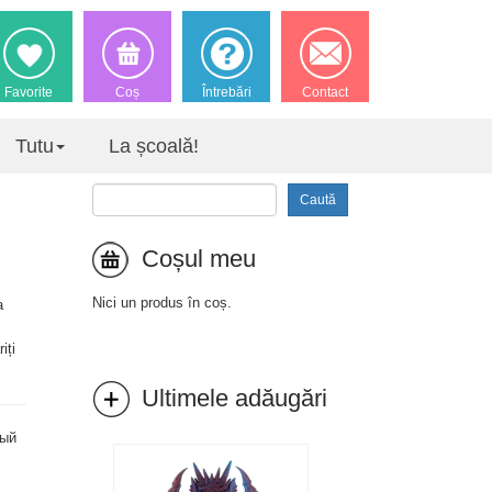
Favorite
Coș
Întrebări
Contact
Tutu
La școală!
Caută
Coșul meu
Nici un produs în coș.
a
iți
Ultimele adăugări
ный