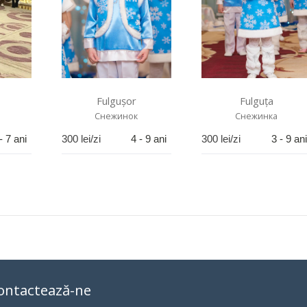
Fulgușor
Fulguța
Cнежинок
Снежинка
- 7 ani
300
lei/zi
4 - 9 ani
300
lei/zi
3 - 9 ani
ontactează-ne