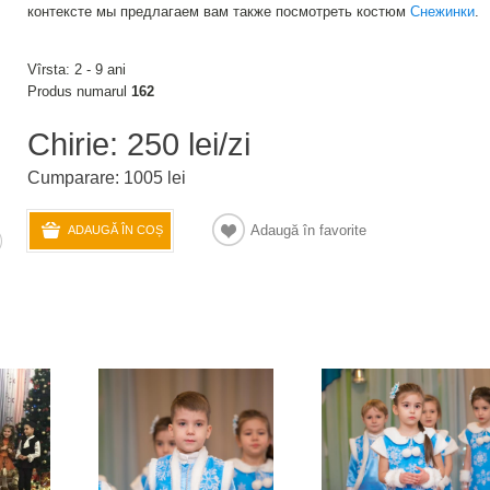
контексте мы предлагаем вам также посмотреть костюм
Снежинки
.
Vîrsta: 2 - 9 ani
Produs numarul
162
Chirie: 250 lei/zi
Cumparare: 1005 lei
Adaugă în favorite
ADAUGĂ ÎN COȘ