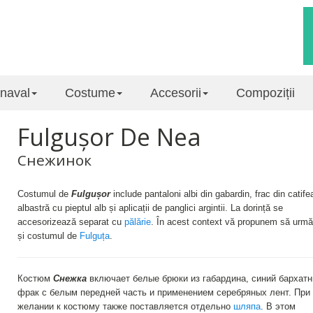
naval
Costume
Accesorii
Compoziții
Fulgușor De Nea
Cнежинок
Costumul de
Fulgușor
include pantaloni albi din gabardin, frac din catife
albastră cu pieptul alb și aplicații de panglici argintii. La dorință se
accesorizează separat cu
pălărie
. În acest context vă propunem să urmăr
și costumul de
Fulguța
.
Костюм
Снежка
включает белые брюки из габардина, синий бархат
фрак с белым передней часть и применением серебряных лент. При
желании к костюму также поставляется отдельно
шляпа
. В этом