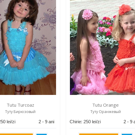
Tutu Turcoaz
Tutu Orange
Туту Бирюзовый
Туту Оранжевый
250
lei/zi
2 - 9 ani
Chirie:
250
lei/zi
2 - 9 