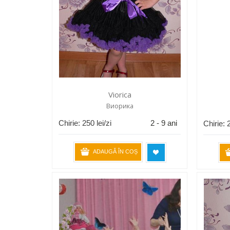
Viorica
Виорика
Chirie:
250
lei/zi
2 - 9 ani
Chirie:
ADAUGĂ ÎN COȘ