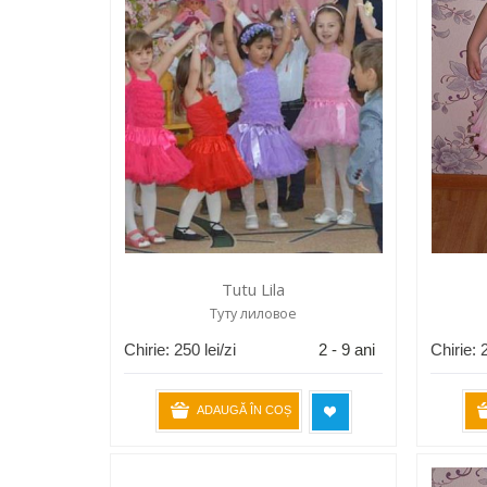
Tutu Lila
Туту лиловое
Chirie:
250
lei/zi
2 - 9 ani
Chirie:
ADAUGĂ ÎN COȘ