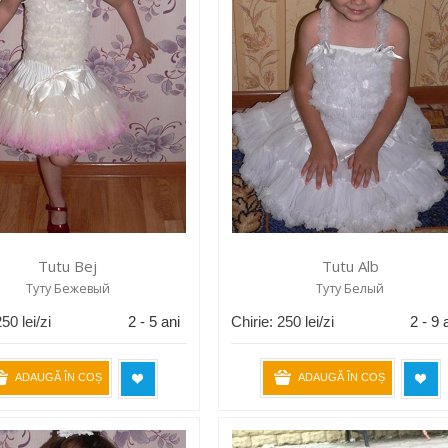
Tutu Bej
Tutu Alb
Туту Бежевый
Туту Белый
250
lei/zi
2 - 5 ani
Chirie:
250
lei/zi
2 - 9 
ADAUGĂ ÎN COȘ
ADAUGĂ ÎN COȘ