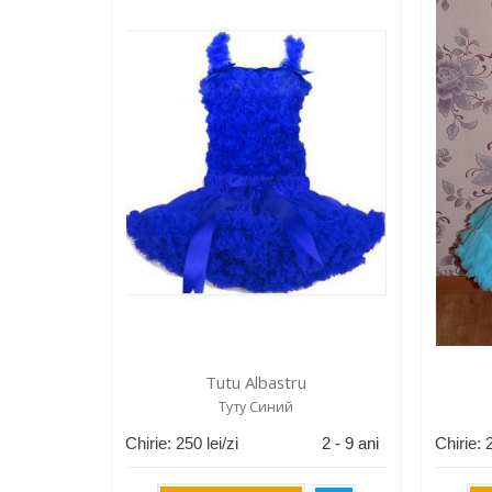
Tutu Albastru
Туту Синий
Chirie:
250
lei/zi
2 - 9 ani
Chirie: