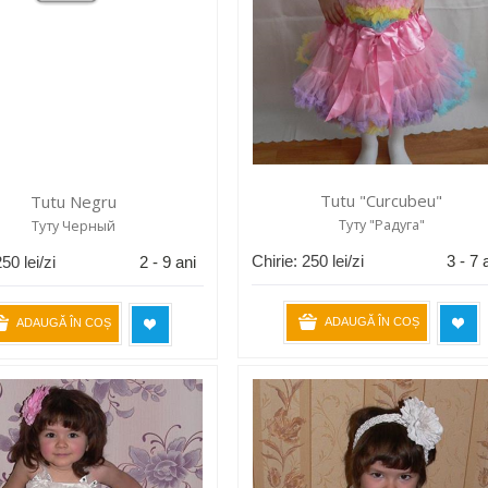
Tutu "Curcubeu"
Tutu Negru
Туту "Радуга"
Туту Черный
Chirie:
250
lei/zi
3 - 7 
250
lei/zi
2 - 9 ani
ADAUGĂ ÎN COȘ
ADAUGĂ ÎN COȘ