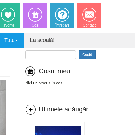
Favorite
Coș
Întrebări
Contact
Tutu
La școală!
Caută
Coșul meu
Nici un produs în coș.
Ultimele adăugări