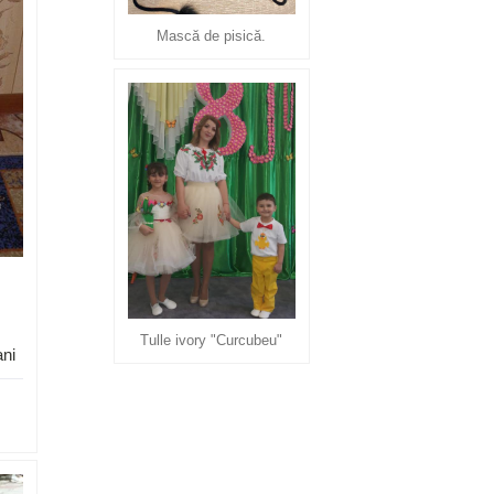
Mască de pisică.
Tulle ivory "Curcubeu"
ani