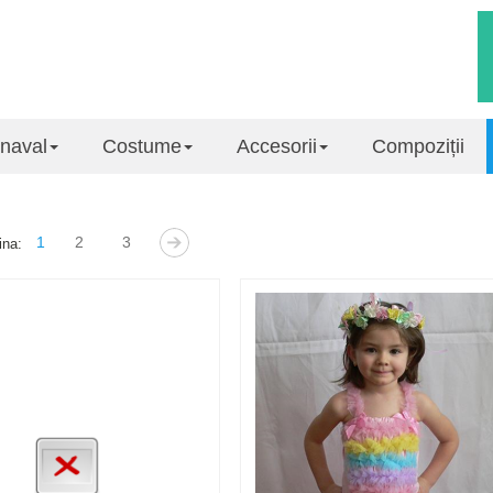
naval
Costume
Accesorii
Compoziții
2
3
1
ina: