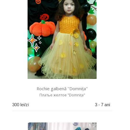
Rochie galbenă ''Domnița"
Платье желтое "Domnița"
300
lei/zi
3 - 7 ani