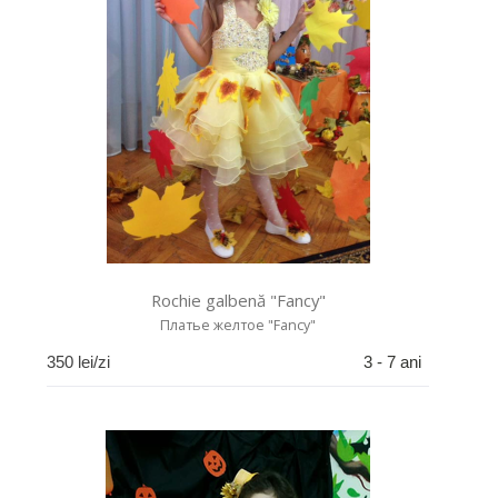
Rochie galbenă "Fancy"
Платье желтое "Fancy"
350
lei/zi
3 - 7 ani