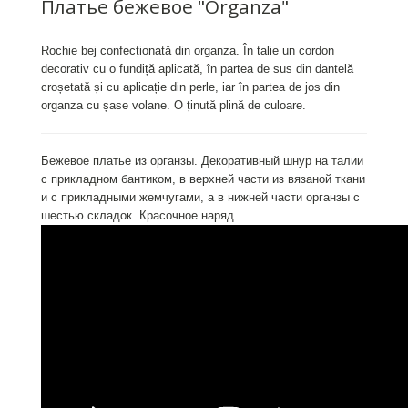
Платье бежевое "Organza"
Rochie bej confecționată din organza. În talie un cordon
decorativ cu o fundiță aplicată, în partea de sus din dantelă
croșetată și cu aplicație din perle, iar în partea de jos din
organza cu șase volane. O ținută plină de culoare.
Бежевое платье из органзы. Декоративный шнур на талии
с прикладном бантиком, в верхней части из вязаной ткани
и с прикладными жемчугами, а в нижней части органзы с
шестью складок. Красочное наряд.