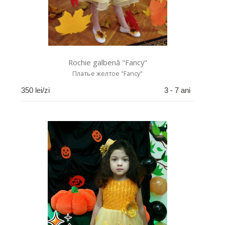
Rochie galbenă "Fancy"
Платье желтое "Fancy"
350
lei/zi
3 - 7 ani