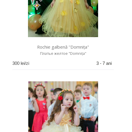
Rochie galbenă ''Domnița"
Платье желтое "Domnița"
300
lei/zi
3 - 7 ani