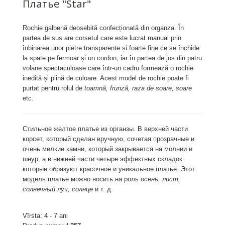
Платье "Star"
Rochie galbenă deosebită confecționată din organza. În
partea de sus are corsetul care este lucrat manual prin
înbinarea unor pietre transparente și foarte fine ce se închide
la spate pe fermoar și un cordon, iar în partea de jos din patru
volane spectaculoase care într-un cadru formează o rochie
inedită și plină de culoare. Acest model de rochie poate fi
purtat pentru rolul de
toamnă, frunză, raza de soare, soare
etc.
Стильное желтое платье из органзы. B верхней части
корсет, который сделан вручную, сочетая прозрачные и
очень мелкие камни, который закрывается на молнии и
шнур, а в нижней части четыре эффектных складок
которые образуют красочное и уникальное платье. Этот
модель платье можно носить на роль
осень, лист,
солнечный луч, солнце
и т. д.
Vîrsta: 4 - 7 ani