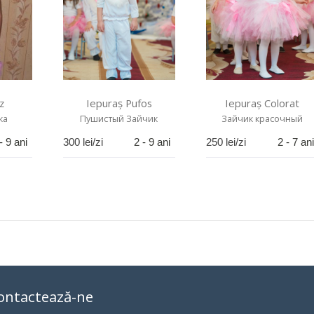
z
Iepuraș Pufos
Iepuraș Colorat
ка
Пушистый Зайчик
Зайчик красочный
- 9 ani
300
lei/zi
2 - 9 ani
250
lei/zi
2 - 7 ani
ontactează-ne