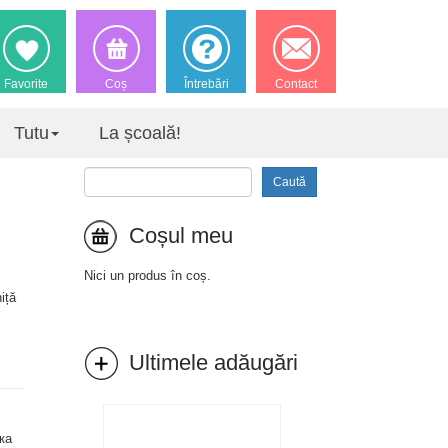
Favorite
Coș
Întrebări
Contact
Tutu
La școală!
Caută
Coșul meu
Nici un produs în coș.
iță
Ultimele adăugări
ка