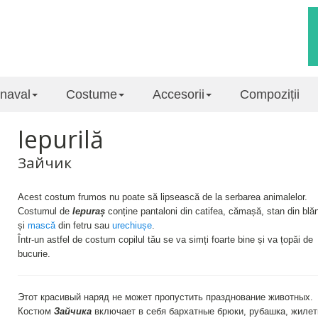
naval
Costume
Accesorii
Compoziții
Iepurilă
Зайчик
Acest costum frumos nu poate să lipsească de la serbarea animalelor.
Costumul de
Iepuraș
conține pantaloni din catifea, cămașă, stan din blăn
și
mască
din fetru sau
urechiușe
.
Într-un astfel de costum copilul tău se va simți foarte bine și va țopăi de
bucurie.
Этот красивый наряд не может пропустить празднование животных.
Костюм
Зайчика
включает в себя бархатные брюки, рубашкa, жилет