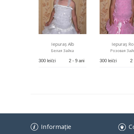
Iepuraș Alb
Iepuraș Ro
Белая Зайка
Розовая Зай
300
lei/zi
2 - 9 ani
300
lei/zi
2 
Informație
C