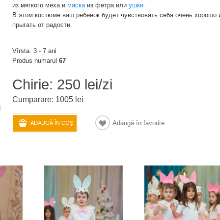
из мягкого меха и
маска
из фетра или
ушки
.
В этом костюме ваш ребенок будет чувствовать себя очень хорошо 
прыгать от радости.
Vîrsta: 3 - 7 ani
Produs numarul
67
Chirie: 250 lei/zi
Cumparare: 1005 lei
Adaugă în favorite
ADAUGĂ ÎN COȘ