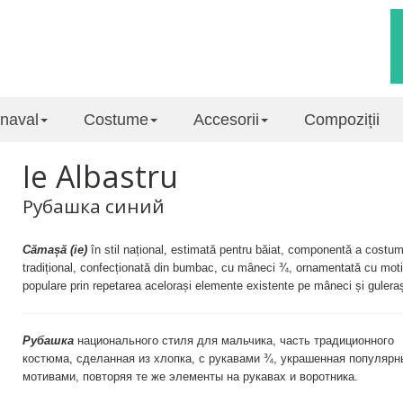
naval
Costume
Accesorii
Compoziții
Ie Albastru
Рубашка синий
Cămașă (ie)
în stil național, estimată pentru băiat, componentă a costum
tradițional, confecționată din bumbac, cu mâneci ¾, ornamentată cu mot
populare prin repetarea acelorași elemente existente pe mâneci și gulera
Рубашка
национального стиля для мальчика, часть традиционного
костюма, сделанная из хлопка, с рукавами ¾, украшенная популяр
мотивами, повторяя те же элементы на рукавах и воротника.