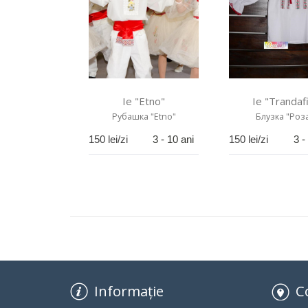
Ie "Etno"
Ie "Trandafi
Рубашка "Etno"
Блузка "Роз
150
lei/zi
3 - 10 ani
150
lei/zi
3 -
Informație
C