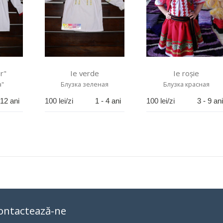
r"
Ie verde
Ie roșie
а"
Блузка зеленая
Блузка красная
 12 ani
100
lei/zi
1 - 4 ani
100
lei/zi
3 - 9 ani
ontactează-ne