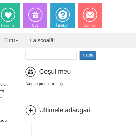
Favorite
Coș
Întrebări
Contact
Tutu
La școală!
Caută
Coșul meu
Nici un produs în coș.
ului
ive
ș.
Ultimele adăugări
ными