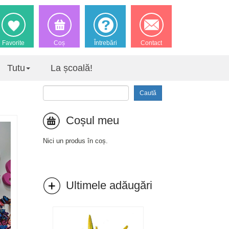
Favorite
Coș
Întrebări
Contact
Tutu
La școală!
Caută
Coșul meu
Nici un produs în coș.
Ultimele adăugări