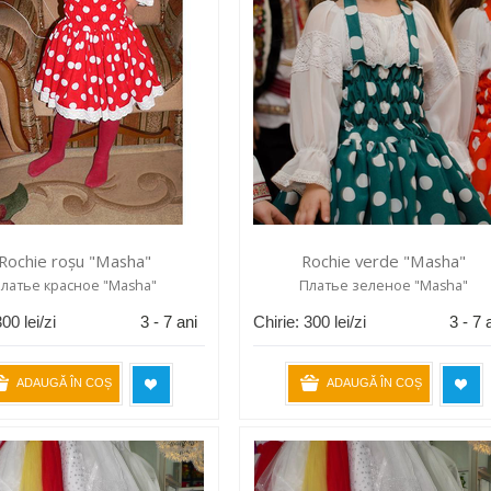
Rochie roșu "Masha"
Rochie verde "Masha"
латье красное "Masha"
Платье зеленое "Masha"
300
lei/zi
3 - 7 ani
Chirie:
300
lei/zi
3 - 7 
ADAUGĂ ÎN COȘ
ADAUGĂ ÎN COȘ