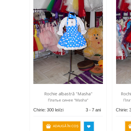
Rochie albastră "Masha"
Rochi
Платье cинее "Masha"
Пла
Chirie:
300
lei/zi
3 - 7 ani
Chirie:
ADAUGĂ ÎN COȘ