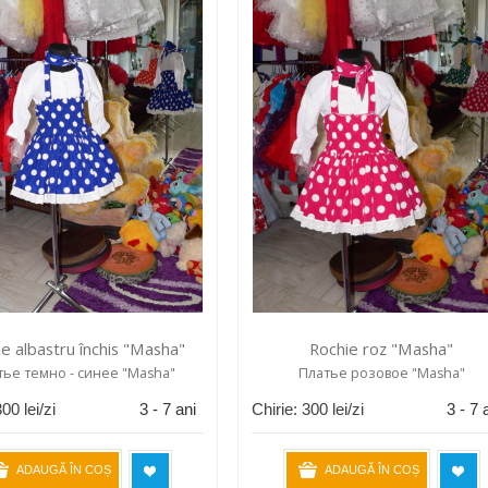
e albastru închis "Masha"
Rochie roz "Masha"
тье темно - синее "Masha"
Платье розовое "Masha"
300
lei/zi
3 - 7 ani
Chirie:
300
lei/zi
3 - 7 
ADAUGĂ ÎN COȘ
ADAUGĂ ÎN COȘ