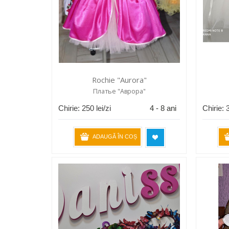
Rochie "Aurora"
Платье "Аврора"
Chirie:
250
lei/zi
4 - 8 ani
Chirie:
ADAUGĂ ÎN COȘ