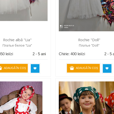
Rochie albă "Lia"
Rochie "Doll"
Платье белое "Lia"
Платье "Doll"
350
lei/zi
2 - 5 ani
Chirie:
400
lei/zi
2 - 5 
ADAUGĂ ÎN COȘ
ADAUGĂ ÎN COȘ