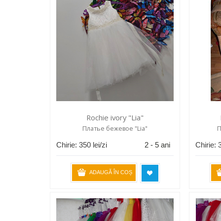
Rochie ivory "Lia"
Платье бежевое "Lia"
П
Chirie:
350
lei/zi
2 - 5 ani
Chirie:
ADAUGĂ ÎN COȘ